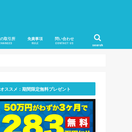
目の取引所
免責事項
問い合わせ
CHANGES
RULE
CONTACT US
search
ンチェックの口座開設手順
トフライヤーの口座開設手順
フの口座開設手順
oniexの特徴解説
仮想通貨JAPANスタッフ紹介
オススメ：期間限定無料プレゼント