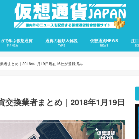
ンガで学ぶ仮想通貨
通貨の種類＆解説
仮想通貨NEWS
注
MANGA
TYPE
NEWS
EX
話:ビットコインとは？
話:ブロックチェーンとは？
話:ブロックチェーンとBTC
話:ブロックは何で作られる？
話:自立型分散組織DAOとは？
話:ブロックチェーンの凄さ
話:仮想通貨と電子マネーの違い
話:フィンテックとは何か？
イーサリアム（ETH）完全解説
エイダ（ADA）完全解説
オーガー（Augur）完全解説
ジーキャッシュ（ZEC）完全解説
ダッシュ（DASH）完全解説
ネム（NEM）完全解説
ビットコイン（BTC）完全解説
ビットコインC（BCH）完全解説
ファクトム（FCT）完全解説
モネロ（Monero）完全解説
モナコイン（MONA）完全解説
リスク（LISK）完全解説
トロン（TRX）完全解説
リップル（XRP）完全解説
全てのニュース
ビットコイン（BTC）
イーサリアム（ETH）
リップル（XRP）
ハードフォーク
ブロックチェーン
仮想通貨詐欺
ICO
コイ
ビッ
ザイ
Pol
者まとめ｜2018年1月19日現在16社が登録済み
交換業者まとめ｜2018年1月19日