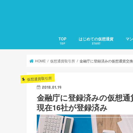
TOP
はじめての仮想通貨
マ
TOP
START
仮想通貨とは？
仮想通貨の買い方・売り方
仮想通貨の種類と特徴
「Ledger Nano S」の使い方
第1
第2
第3
第4
第5
第6
第7
第8
HOME
仮想通貨取引所
金融庁に登録済みの仮想通貨交換業
仮想通貨取引所
2018.01.19
金融庁に登録済みの仮想通貨
現在16社が登録済み