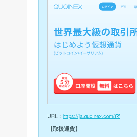
URL：
https://ja.quoinex.com/
【取扱通貨】