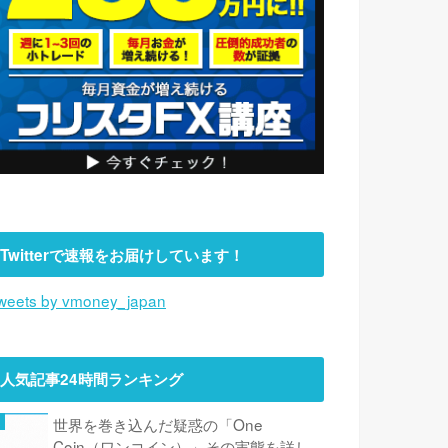
Twitterで速報をお届けしています！
weets by vmoney_japan
人気記事24時間ランキング
世界を巻き込んだ疑惑の「One
Coin（ワンコイン）」その実態を詳し