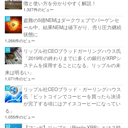
徴と使い方を分かりやすく解説！
1,327件のビュー
盗難の5億NEMはダークウェブでバーゲンセ
ール中。結果NEMは値下がり、売り圧力継続
状態に
1,266件のビュー
リップル社CEOブラッドガーリングハウス氏
「2019年の終わりまでに多くの銀行がXRPシ
ステムを採用することになる。リップルの未
来は明るい」
1,071件のビュー
リップル社CEOブラッド・ガーリングハウス
氏「ビットコインでコーヒーを買ったら決済
が完了する頃にはアイスコーヒーになってい
る」
1,055件のビュー
【マンガ】リップル（Ripple:XRP）とは？特