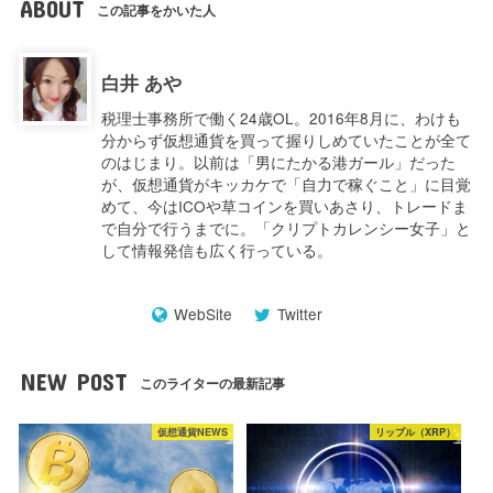
ABOUT
この記事をかいた人
白井 あや
税理士事務所で働く24歳OL。2016年8月に、わけも
分からず仮想通貨を買って握りしめていたことが全て
のはじまり。以前は「男にたかる港ガール」だった
が、仮想通貨がキッカケで「自力で稼ぐこと」に目覚
めて、今はICOや草コインを買いあさり、トレードま
で自分で行うまでに。「クリプトカレンシー女子」と
して情報発信も広く行っている。
WebSite
Twitter
NEW POST
このライターの最新記事
仮想通貨NEWS
リップル（XRP）