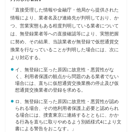
「直接受理した情報や金融庁・他局から提供された
情報により、業者名及び連絡先が判明しており、か
つ、営業実態もある程度判明している業者について
は、無登録業者等への直接確認等により、実態把握
に努め、その結果、当該業者が無登録で仮想通貨交
換業を行なっていることが判明した場合には、次に
より対応する。
イ、無登録に至った原因に故意性・悪質性がな
く、利用者保護の観点から問題のある業者でない
場合には、直ちに仮想通貨交換業務の停止及び仮
想通貨交換業者の登録を求める。
ロ、無登録に至った原因に故意性・悪質性が認め
られる場合、その他利用者保護上必要と認められ
る場合には、捜査東京に連絡するとともに、かか
る行為を直ちに取りやめるよう別紙様式4により文
書による警告をおこなす。」