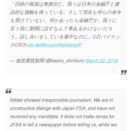
「日経の報道は無責任だ。我々は日本の金融庁と建
設的な接触を保っている。そして現在も何らの命令
も受けていない。何かあったら金融庁が、我々に
言う前に新聞に話すなんて事あるわけないだろ
う。話し合いをしている最中なのに」CZ(バイナン
スCEO)
pic.twitter.com/AgluiqrazP
— 仮想通貨新聞 (@kasou_shinbun)
March 22, 2018
Nikkei showed irresponsible journalism. We are in
constructive dialogs with Japan FSA, and have not
received any mandates. It does not make sense for
JFSA to tell a newspaper before telling us, while we