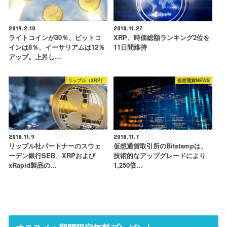
2019.2.10
2018.11.27
ライトコインが30％、ビットコ
XRP、時価総額ランキング2位を
インは8％、イーサリアムは12％
11日間維持
アップ。上昇し…
リップル（XRP）
仮想通貨NEWS
2018.11.9
2018.11.7
リップル社パートナーのスウェ
仮想通貨取引所のBitstampは、
ーデン銀行SEB、XRPおよび
技術的なアップグレードにより
xRapid製品の…
1,250倍…