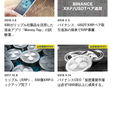
2018.3.8
2018.5.5
SBIがリップル社製品を活用した
バイナンス、USDT/XRPペア取
送金アプリ「Money Tap」の試
引追加の発表でXRP暴騰
験運…
仮想通貨NEWS
仮想通貨NEWS
2017.12.8
2018.9.14
リップル（XRP）、550億XRPロ
バイナンスCEO「仮想通貨市場
ックアップ完了！
は必ず1000倍以上に成長する」