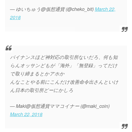
— ゆいちゅう@仮想通貨 (@cheko_bit)
March 22,
2018
バイナンスほど神対応の取引所ないだろ、何も知
らんオッサンどもが「海外」「無登録」ってだけ
で取り締まるとかアホか
んなことやる前にこんだけ改善命令出さんといけ
ん日本の取引所どーにかしろ
— Maki@仮想通貨ママコイナー (@maki_coin)
March 22, 2018