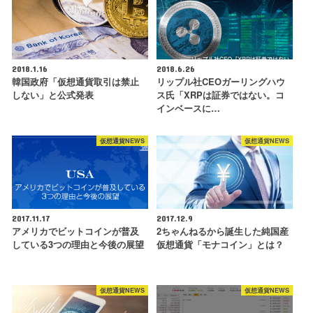
2018.1.16
2018.6.26
韓国政府「仮想通貨取引は禁止
リップル社CEOガーリングハウ
しない」と公式発表
ス氏「XRPは証券ではない。コ
インベースに…
仮想通貨NEWS
仮想通貨NEWS
2017.11.17
2017.12.9
アメリカでビットコインが普及
2ちゃんねるから誕生した純国産
している3つの理由と今後の展望
仮想通貨「モナコイン」とは？
仮想通貨NEWS
仮想通貨NEWS