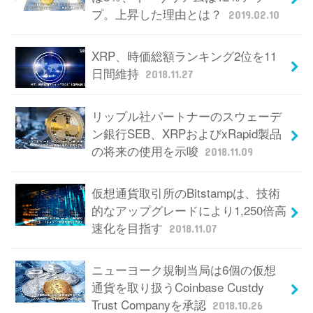
プ。上昇した理由とは？
2019.02.10
XRP、時価総額ランキング2位を11
日間維持
2018.11.27
リップル社パートナーのスウェーデ
ン銀行SEB、XRPおよびxRapid製品
の将来の使用を示唆
2018.11.09
仮想通貨取引所のBitstampは、技術
的なアップグレードにより1,250倍高
速化を目指す
2018.11.07
ニューヨーク規制当局は6個の仮想
通貨を取り扱うCoinbase Custdy
Trust Companyを承認
2018.10.26