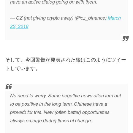
have an active dialog going on with them.
— CZ (not giving crypto away) (@cz_binance)
March
22, 2018
そして、今回警告が発表された後はこのようにツイー
トしています。
No need to worry. Some negative news often turn out
to be positive in the long term. Chinese have a
proverb for this. New (often better) opportunities
always emerge during times of change.