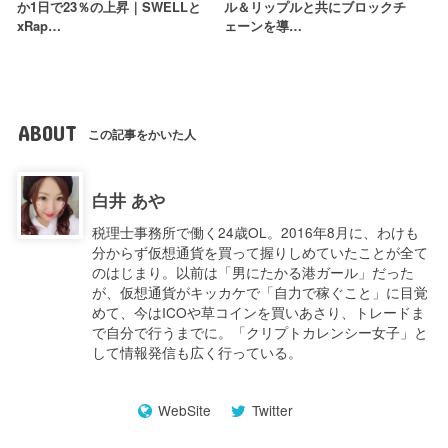
か1日で23％の上昇｜SWELLと
ル＆リップルと共にブロックチ
xRap…
ェーンを導…
ABOUT
この記事をかいた人
白井 あや
税理士事務所で働く24歳OL。2016年8月に、わけも
分からず仮想通貨を買って握りしめていたことが全て
のはじまり。以前は「男にたかる港ガール」だった
が、仮想通貨がキッカケで「自力で稼ぐこと」に目覚
めて、今はICOや草コインを買いあさり、トレードま
で自分で行うまでに。「クリプトカレンシー女子」と
して情報発信も広く行っている。
WebSite
Twitter