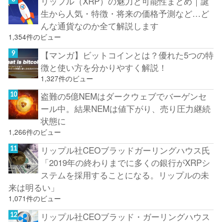
リップル（XRP）の魅力と可能性まとめ｜誕
生から人気・特徴・将来の価格予測など…ど
んな通貨なのか全て解説します
1,354件のビュー
【マンガ】ビットコインとは？優れた5つの特
徴と使い方を分かりやすく解説！
1,327件のビュー
盗難の5億NEMはダークウェブでバーゲンセ
ール中。結果NEMは値下がり、売り圧力継続
状態に
1,266件のビュー
リップル社CEOブラッドガーリングハウス氏
「2019年の終わりまでに多くの銀行がXRPシ
ステムを採用することになる。リップルの未
来は明るい」
1,071件のビュー
リップル社CEOブラッド・ガーリングハウス