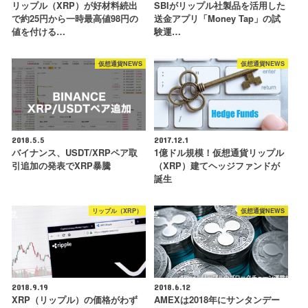
リップル（XRP）が好材料続出
SBIがリップル社製品を活用した
で約25円から一時最高値98円の
送金アプリ「Money Tap」の試
値を付ける…
験運…
仮想通貨NEWS
仮想通貨NEWS
2018.5.5
2017.12.1
バイナンス、USDT/XRPペア取
1億ドル規模！仮想通貨リップル
引追加の発表でXRP暴騰
（XRP）建てヘッジファンドが
誕生
リップル（XRP）
仮想通貨NEWS
2018.9.19
2018.6.12
XRP（リップル）の価格がわず
AMEXは2018年にサンタンデー