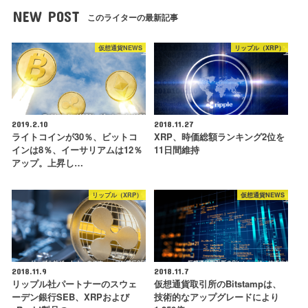
NEW POST
このライターの最新記事
仮想通貨NEWS
リップル（XRP）
2019.2.10
2018.11.27
ライトコインが30％、ビットコ
XRP、時価総額ランキング2位を
インは8％、イーサリアムは12％
11日間維持
アップ。上昇し…
リップル（XRP）
仮想通貨NEWS
2018.11.9
2018.11.7
リップル社パートナーのスウェ
仮想通貨取引所のBitstampは、
ーデン銀行SEB、XRPおよび
技術的なアップグレードにより