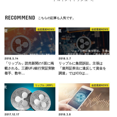
RECOMMEND
こちらの記事も人気です。
仮想通貨NEWS
仮想通貨NEWS
2018.5.14
2018.5.7
「リップル」読売新聞の1面に掲
リップルに集団訴訟。主張は
載される。三菱UFJ銀行実証実験
「連邦証券法に違反して資金を
着手、数年…
調達」ではICOは…
リップル（XRP）
仮想通貨NEWS
2017.12.17
2018.3.8