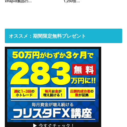
xRapid製品の…
1,250倍…
オススメ：期間限定無料プレゼント