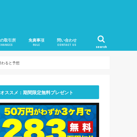
目の取引所
免責事項
問い合わせ
CHANGES
RULE
CONTACT US
search
ンチェックの口座開設手順
トフライヤーの口座開設手順
フの口座開設手順
oniexの特徴解説
仮想通貨JAPANスタッフ紹介
れ替わると予想
オススメ：期間限定無料プレゼント