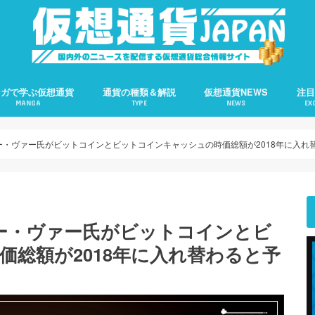
ンガで学ぶ仮想通貨
通貨の種類＆解説
仮想通貨NEWS
注
MANGA
TYPE
NEWS
EX
話:ビットコインとは？
話:ブロックチェーンとは？
話:ブロックチェーンとBTC
話:ブロックは何で作られる？
話:自立型分散組織DAOとは？
話:ブロックチェーンの凄さ
話:仮想通貨と電子マネーの違い
話:フィンテックとは何か？
イーサリアム（ETH）完全解説
エイダ（ADA）完全解説
オーガー（Augur）完全解説
ジーキャッシュ（ZEC）完全解説
ダッシュ（DASH）完全解説
ネム（NEM）完全解説
ビットコイン（BTC）完全解説
ビットコインC（BCH）完全解説
ファクトム（FCT）完全解説
モネロ（Monero）完全解説
モナコイン（MONA）完全解説
リスク（LISK）完全解説
トロン（TRX）完全解説
リップル（XRP）完全解説
全てのニュース
ビットコイン（BTC）
イーサリアム（ETH）
リップル（XRP）
ハードフォーク
ブロックチェーン
仮想通貨詐欺
ICO
コイ
ビッ
ザイ
Pol
EOロジャー・ヴァー氏がビットコインとビットコインキャッシュの時価総額が2018年に入
ロジャー・ヴァー氏がビットコインとビ
価総額が2018年に入れ替わると予