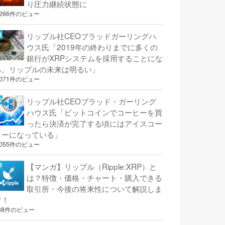
り圧力継続状態に
,266件のビュー
リップル社CEOブラッドガーリングハ
ウス氏「2019年の終わりまでに多くの
銀行がXRPシステムを採用することにな
る。リップルの未来は明るい」
,071件のビュー
リップル社CEOブラッド・ガーリング
ハウス氏「ビットコインでコーヒーを買
ったら決済が完了する頃にはアイスコー
ヒーになっている」
,055件のビュー
【マンガ】リップル（Ripple:XRP）と
は？特徴・価格・チャート・購入できる
取引所・今後の将来性について解説しま
す！
38件のビュー