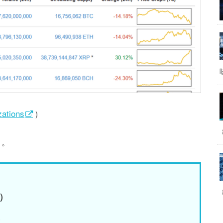
zations
）
り。
円）
）