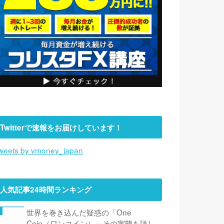
Twitterで速報をお届けしています！
weets by vmoney_japan
人気記事24時間ランキング
世界を巻き込んだ疑惑の「One
Coin（ワンコイン）」その実態を詳し