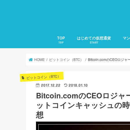
TOP
はじめての仮想通貨
マ
TOP
START
仮想通貨とは？
仮想通貨の買い方・売り方
仮想通貨の種類と特徴
「Ledger Nano S」の使い方
第1
第2
第3
第4
第5
第6
第7
第8
HOME
ビットコイン（BTC）
Bitcoin.comのC
ビットコイン（BTC）
2017.12.22
2018.01.10
Bitcoin.comのCEO
ットコインキャッシュの時
想