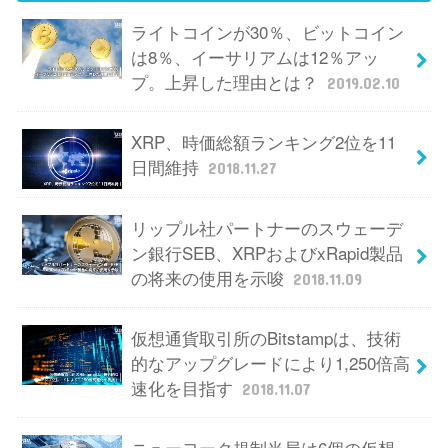
ライトコインが30％、ビットコイン
は8％、イーサリアムは12％アッ
プ。上昇した理由とは？
2019.02.10
XRP、時価総額ランキング2位を11
日間維持
2018.11.27
リップル社パートナーのスウェーデ
ン銀行SEB、XRPおよびxRapid製品
の将来の使用を示唆
2018.11.09
仮想通貨取引所のBitstampは、技術
的なアップグレードにより1,250倍高
速化を目指す
2018.11.07
ニューヨーク規制当局は6個の仮想