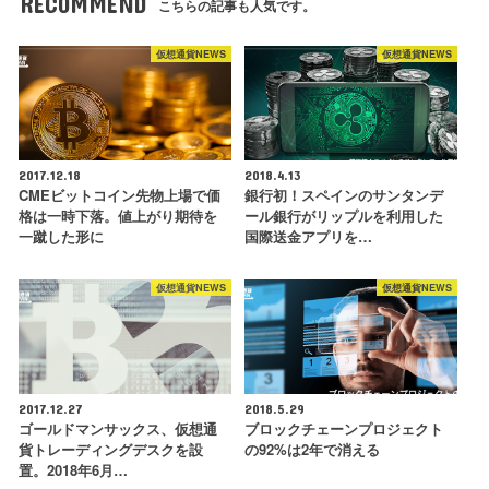
RECOMMEND
こちらの記事も人気です。
仮想通貨NEWS
仮想通貨NEWS
2017.12.18
2018.4.13
CMEビットコイン先物上場で価
銀行初！スペインのサンタンデ
格は一時下落。値上がり期待を
ール銀行がリップルを利用した
一蹴した形に
国際送金アプリを…
仮想通貨NEWS
仮想通貨NEWS
2017.12.27
2018.5.29
ゴールドマンサックス、仮想通
ブロックチェーンプロジェクト
貨トレーディングデスクを設
の92%は2年で消える
置。2018年6月…