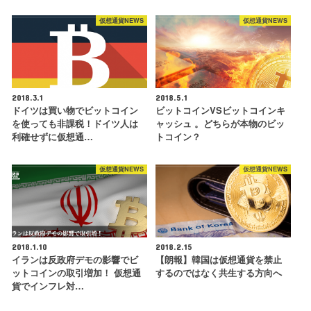
仮想通貨NEWS
仮想通貨NEWS
2018.3.1
2018.5.1
ドイツは買い物でビットコイン
ビットコインVSビットコインキ
を使っても非課税！ドイツ人は
ャッシュ 。どちらが本物のビッ
利確せずに仮想通…
トコイン？
仮想通貨NEWS
仮想通貨NEWS
2018.1.10
2018.2.15
イランは反政府デモの影響でビ
【朗報】韓国は仮想通貨を禁止
ットコインの取引増加！ 仮想通
するのではなく共生する方向へ
貨でインフレ対…