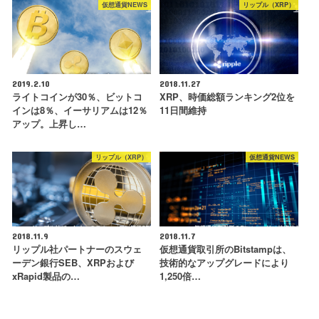
仮想通貨NEWS
リップル（XRP）
2019.2.10
2018.11.27
ライトコインが30％、ビットコ
XRP、時価総額ランキング2位を
インは8％、イーサリアムは12％
11日間維持
アップ。上昇し…
リップル（XRP）
仮想通貨NEWS
2018.11.9
2018.11.7
リップル社パートナーのスウェ
仮想通貨取引所のBitstampは、
ーデン銀行SEB、XRPおよび
技術的なアップグレードにより
xRapid製品の…
1,250倍…