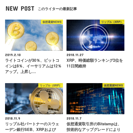
NEW POST
このライターの最新記事
仮想通貨NEWS
リップル（XRP）
2019.2.10
2018.11.27
ライトコインが30％、ビットコ
XRP、時価総額ランキング2位を
インは8％、イーサリアムは12％
11日間維持
アップ。上昇し…
リップル（XRP）
仮想通貨NEWS
2018.11.9
2018.11.7
リップル社パートナーのスウェ
仮想通貨取引所のBitstampは、
ーデン銀行SEB、XRPおよび
技術的なアップグレードにより