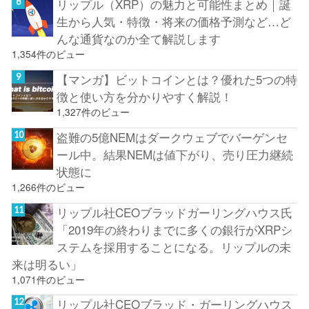
リップル（XRP）の魅力と可能性まとめ｜誕
生から人気・特徴・将来の価格予測など…ど
んな通貨なのか全て解説します
1,354件のビュー
【マンガ】ビットコインとは？優れた5つの特
徴と使い方を分かりやすく解説！
1,327件のビュー
盗難の5億NEMはダークウェブでバーゲンセ
ール中。結果NEMは値下がり、売り圧力継続
状態に
1,266件のビュー
リップル社CEOブラッドガーリングハウス氏
「2019年の終わりまでに多くの銀行がXRPシ
ステムを採用することになる。リップルの未
来は明るい」
1,071件のビュー
リップル社CEOブラッド・ガーリングハウス