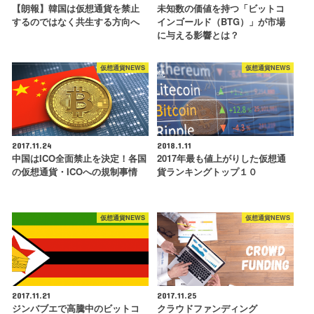
【朗報】韓国は仮想通貨を禁止
未知数の価値を持つ「ビットコ
するのではなく共生する方向へ
インゴールド（BTG）」が市場
に与える影響とは？
仮想通貨NEWS
仮想通貨NEWS
2017.11.24
2018.1.11
中国はICO全面禁止を決定！各国
2017年最も値上がりした仮想通
の仮想通貨・ICOへの規制事情
貨ランキングトップ１０
仮想通貨NEWS
仮想通貨NEWS
2017.11.21
2017.11.25
ジンバブエで高騰中のビットコ
クラウドファンディング