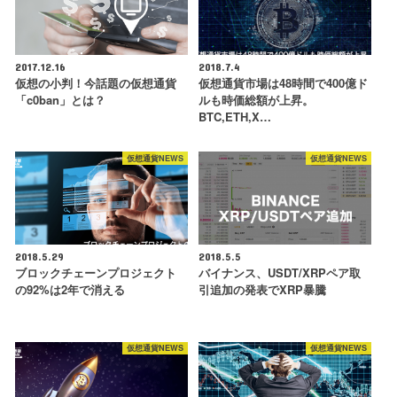
2017.12.16
2018.7.4
仮想の小判！今話題の仮想通貨
仮想通貨市場は48時間で400億ド
「c0ban」とは？
ルも時価総額が上昇。
BTC,ETH,X…
仮想通貨NEWS
仮想通貨NEWS
2018.5.29
2018.5.5
ブロックチェーンプロジェクト
バイナンス、USDT/XRPペア取
の92%は2年で消える
引追加の発表でXRP暴騰
仮想通貨NEWS
仮想通貨NEWS