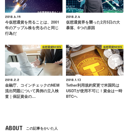
2018.6.19
2018.2.6
今仮想通貨を売ることは、2001
仮想通貨界を襲った2月5日の大
年のアップル株を売るのと同じ
暴落、6つの原因
行為だ
仮想通貨NEWS
仮想通貨NEWS
2018.2.2
2018.1.13
金融庁、コインチェックのNEM
Tether利用規約変更で米国民は
流出問題について異例の立入検
USDTが使用不可に！資金は一時
査｜保証資金の…
BTCへ
ABOUT
この記事をかいた人