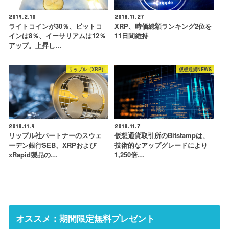
2019.2.10
2018.11.27
ライトコインが30％、ビットコ
XRP、時価総額ランキング2位を
インは8％、イーサリアムは12％
11日間維持
アップ。上昇し…
リップル（XRP）
仮想通貨NEWS
2018.11.9
2018.11.7
リップル社パートナーのスウェ
仮想通貨取引所のBitstampは、
ーデン銀行SEB、XRPおよび
技術的なアップグレードにより
xRapid製品の…
1,250倍…
オススメ：期間限定無料プレゼント