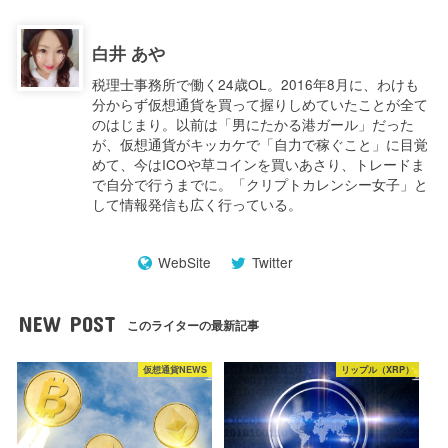
白井 あや
税理士事務所で働く24歳OL。2016年8月に、わけも
分からず仮想通貨を買って握りしめていたことが全て
のはじまり。以前は「男にたかる港ガール」だった
が、仮想通貨がキッカケで「自力で稼ぐこと」に目覚
めて、今はICOや草コインを買いあさり、トレードま
で自分で行うまでに。「クリプトカレンシー女子」と
して情報発信も広く行っている。
WebSite
Twitter
NEW POST
このライターの最新記事
仮想通貨NEWS
リップル（XRP）